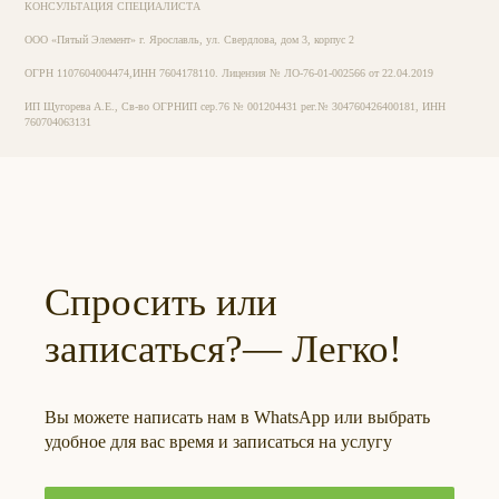
КОНСУЛЬТАЦИЯ СПЕЦИАЛИСТА
ООО «Пятый Элемент» г. Ярославль, ул. Свердлова, дом 3, корпус 2
ОГРН 1107604004474,ИНН 7604178110. Лицензия № ЛО-76-01-002566 от 22.04.2019
ИП Щугорева А.Е., Св-во ОГРНИП сер.76 № 001204431 рег.№ 304760426400181, ИНН
760704063131
Спросить или
записаться?— Легко!
Вы можете написать нам в WhatsApp или выбрать
удобное для вас время и записаться на услугу